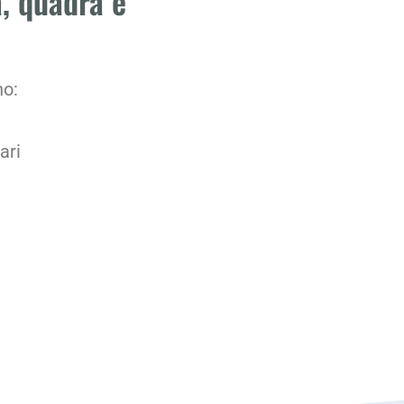
, quadra e
no:
ari