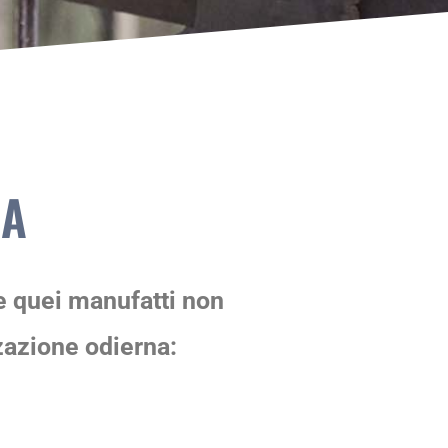
RA
e quei manufatti non
zzazione odierna: